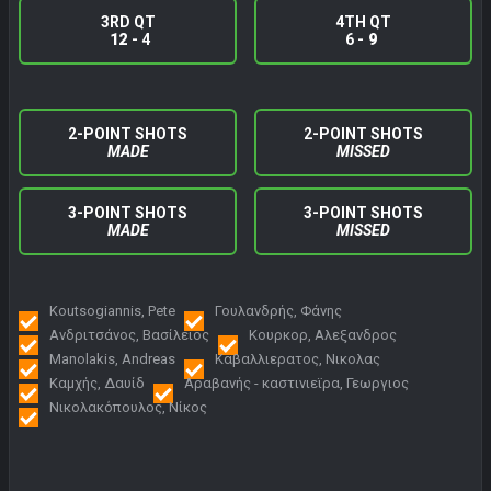
3RD QT
4TH QT
12
- 4
6 -
9
2-POINT SHOTS
2-POINT SHOTS
MADE
MISSED
3-POINT SHOTS
3-POINT SHOTS
MADE
MISSED
Koutsogiannis, Pete
Γουλανδρής, Φάνης
Ανδριτσάνος, Βασίλειος
Κουρκορ, Αλεξανδρος
Manolakis, Andreas
Καβαλλιερατος, Νικολας
Καμχής, Δαυίδ
Αραβανής - καστινιεϊρα, Γεωργιος
Νικολακόπουλος, Νίκος