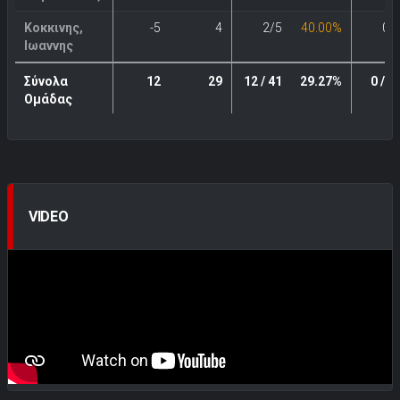
Κοκκινης,
-5
4
2/5
40.00%
0/
Ιωαννης
Σύνολα
12
29
12 / 41
29.27%
0 / 1
Ομάδας
VIDEO