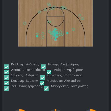
Καλλινης, Ανδρέας
Γιαννής, Αλέξανδρος
Antoniou, Demosthenis
Διάφας, Δημήτριος
Στίγκας , Ανδρέας
Γιαννακος, Παρασκευας
Κοκκινης, Ιωαννης
Matsioulas, Alexandros
Ζελβεγιαν, Γρηγορης
Μαζαράκης, Παναγιώτης