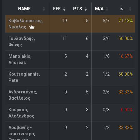
NAME
EFF
PTS
M/A
%
Καβαλλιερατος,
19
15
5/7
71.43%
Νικολας
Γουλανδρής,
11
6
3/6
50.00%
Φάνης
Manolakis,
5
4
1/6
16.67%
Andreas
Koutsogiannis,
2
2
1/2
50.00%
Pete
Ανδριτσάνος,
0
5
2/6
33.33%
Βασίλειος
Κουρκορ,
0
3
0/3
0.00%
Αλεξανδρος
Αραβανής -
0
2
1/3
33.33%
καστινιεϊρα,
Γεωργιος