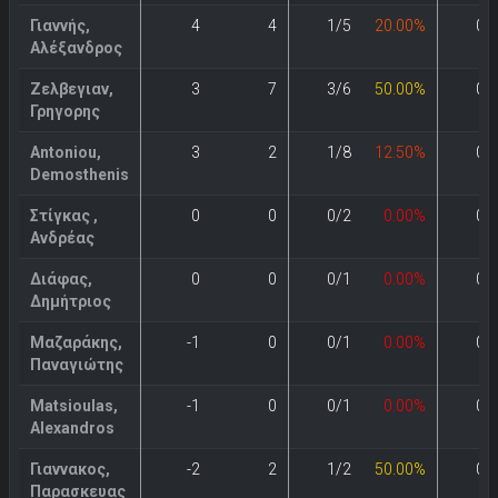
Γιαννής,
4
4
1/5
20.00%
0/
Αλέξανδρος
Ζελβεγιαν,
3
7
3/6
50.00%
0/
Γρηγορης
Antoniou,
3
2
1/8
12.50%
0/
Demosthenis
Στίγκας ,
0
0
0/2
0.00%
0/
Ανδρέας
Διάφας,
0
0
0/1
0.00%
0/
Δημήτριος
Μαζαράκης,
-1
0
0/1
0.00%
0/
Παναγιώτης
Matsioulas,
-1
0
0/1
0.00%
0/
Alexandros
Γιαννακος,
-2
2
1/2
50.00%
0/
Παρασκευας