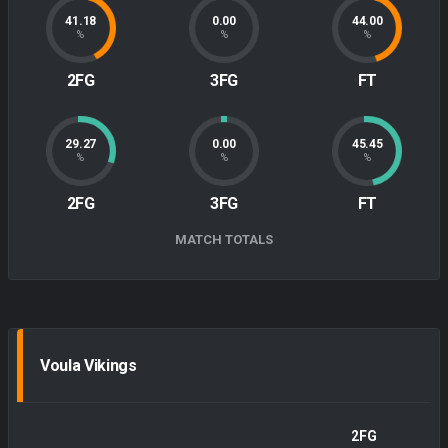
41.18
0.00
44.00
%
%
%
2FG
3FG
FT
29.27
0.00
45.45
%
%
%
2FG
3FG
FT
MATCH TOTALS
Voula Vikings
2FG