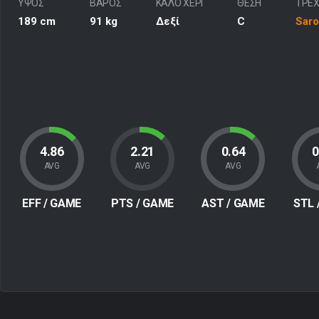
ΥΨΟΣ
ΒΑΡΟΣ
ΚΑΛΟ ΧΕΡΙ
ΘΕΣΗ
ΤΡΕ
189 cm
91 kg
Δεξί
C
Saro
4.86
2.21
0.64
0
AVG
AVG
AVG
EFF
/ GAME
PTS
/ GAME
AST
/ GAME
STL