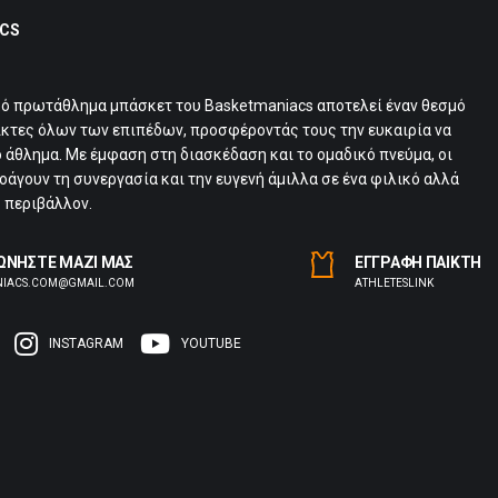
CS
κό πρωτάθλημα μπάσκετ του Basketmaniacs αποτελεί έναν θεσμό
ίκτες όλων των επιπέδων, προσφέροντάς τους την ευκαιρία να
 άθλημα. Με έμφαση στη διασκέδαση και το ομαδικό πνεύμα, οι
άγουν τη συνεργασία και την ευγενή άμιλλα σε ένα φιλικό αλλά
 περιβάλλον.
ΩΝΗΣΤΕ ΜΑΖΙ ΜΑΣ
ΕΓΓΡΑΦΗ ΠΑΙΚΤΗ
NIACS.COM@GMAIL.COM
ΑTHLETESLINK
INSTAGRAM
YOUTUBE