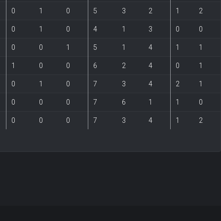
0
1
0
5
3
2
1
2
0
1
0
4
1
3
0
0
0
0
1
5
1
4
1
1
1
0
0
6
2
4
0
1
0
1
0
7
3
4
2
1
0
0
0
7
6
1
1
0
0
0
0
7
3
4
1
2