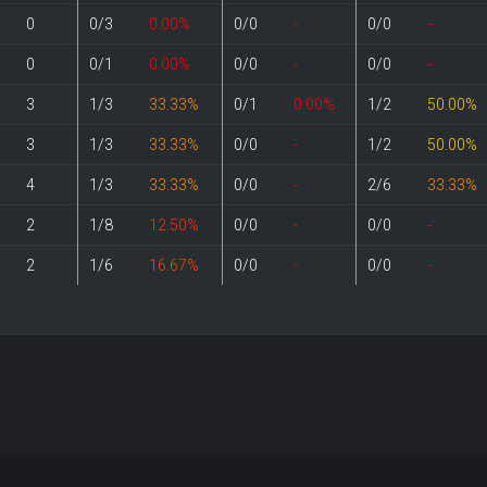
0
0/3
0.00%
0/0
-
0/0
-
0
0/1
0.00%
0/0
-
0/0
-
3
1/3
33.33%
0/1
0.00%
1/2
50.00%
3
1/3
33.33%
0/0
-
1/2
50.00%
4
1/3
33.33%
0/0
-
2/6
33.33%
2
1/8
12.50%
0/0
-
0/0
-
2
1/6
16.67%
0/0
-
0/0
-