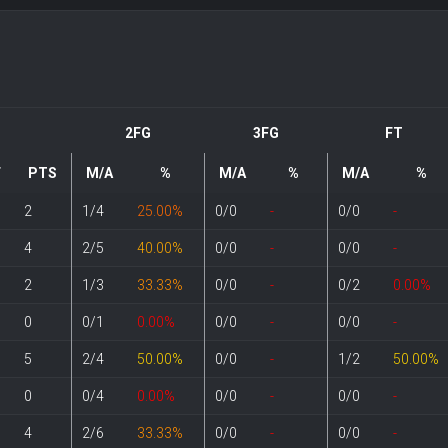
2FG
3FG
FT
F
PTS
M/A
%
M/A
%
M/A
%
2
1/4
25.00%
0/0
-
0/0
-
4
2/5
40.00%
0/0
-
0/0
-
2
1/3
33.33%
0/0
-
0/2
0.00%
0
0/1
0.00%
0/0
-
0/0
-
5
2/4
50.00%
0/0
-
1/2
50.00%
0
0/4
0.00%
0/0
-
0/0
-
4
2/6
33.33%
0/0
-
0/0
-