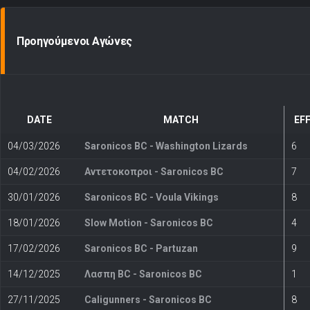
Προηγούμενοι Αγώνες
DATE
MATCH
EF
04/03/2026
Saronicos BC - Washington Lizards
6
04/02/2026
Αντετοκοπροι - Saronicos BC
7
30/01/2026
Saronicos BC - Voula Vikings
8
18/01/2026
Slow Motion - Saronicos BC
4
17/02/2026
Saronicos BC - Partuzan
9
14/12/2025
Λασπη BC - Saronicos BC
1
27/11/2025
Caligunners - Saronicos BC
8