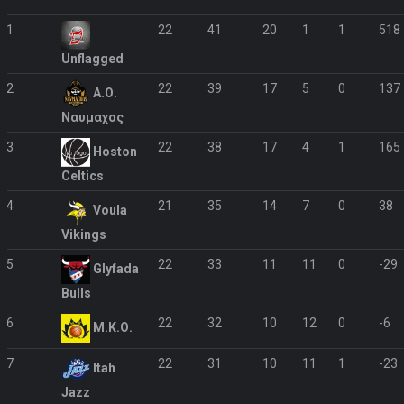
1
22
41
20
1
1
518
Unflagged
2
22
39
17
5
0
137
Α.Ο.
Ναυμαχος
3
22
38
17
4
1
165
Hoston
Celtics
4
21
35
14
7
0
38
Voula
Vikings
5
22
33
11
11
0
-29
Glyfada
Bulls
6
22
32
10
12
0
-6
Μ.Κ.Ο.
7
22
31
10
11
1
-23
Itah
Jazz