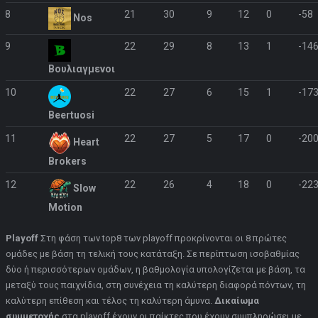
8
21
30
9
12
0
-58
Nos
9
22
29
8
13
1
-14
Βουλιαγμενοι
10
22
27
6
15
1
-17
Beertuosi
11
22
27
5
17
0
-20
Heart
Brokers
12
22
26
4
18
0
-22
Slow
Motion
Playoff
Στη φάση των top8 των playoff προκρίνονται οι 8 πρώτες
ομάδες με βάση τη τελική τους κατάταξη. Σε περίπτωση ισοβαθμίας
δύο ή περισσότερων ομάδων, η βαθμολογία υπολογίζεται με βάση, τα
μεταξύ τους παιχνίδια, στη συνέχεια τη καλύτερη διαφορά πόντων, τη
καλύτερη επίθεση και τέλος τη καλύτερη άμυνα.
Δικαίωμα
συμμετοχής
στα playoff έχουν οι παίκτες που έχουν συμπληρώσει με