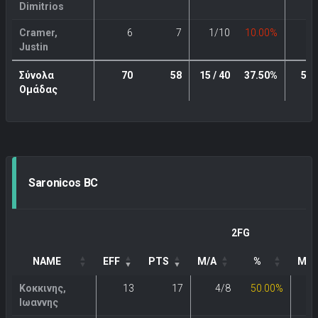
Dimitrios
Cramer,
6
7
1/10
10.00%
0
Justin
Σύνολα
70
58
15 / 40
37.50%
5 / 
Ομάδας
Saronicos BC
2FG
NAME
EFF
PTS
M/A
%
M/A
Κοκκινης,
13
17
4/8
50.00%
Ιωαννης