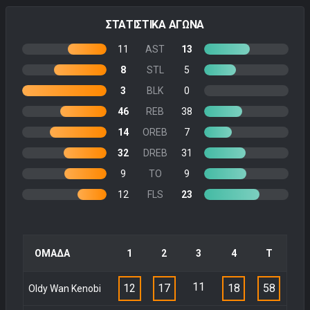
ΣΤΑΤΙΣΤΙΚΑ ΑΓΩΝΑ
11
AST
13
8
STL
5
3
BLK
0
46
REB
38
14
OREB
7
32
DREB
31
9
TO
9
12
FLS
23
ΟΜΑΔΑ
1
2
3
4
Τ
11
12
17
18
58
Oldy Wan Kenobi