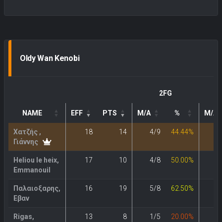
Oldy Wan Kenobi
2FG
NAME
EFF
PTS
M/A
%
M/A
Χατζής ,
18
14
4/9
44.44%
1
Γιάννης
Heliou le heix,
17
10
4/8
50.00%
0
Emmanouil
Παλαιοξαρης,
16
19
5/8
62.50%
2
Εβαν
Rigas,
13
8
1/5
20.00%
2