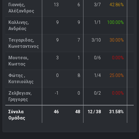
Γιαννής,
13
6
3/7
42.86%
Αλέξανδρος
Καλλινης,
9
9
1/1
100.00%
Ανδρέας
Τσιγαριδας,
9
7
3/10
30.00%
Κωνσταντινος
Μουτσαι,
3
1
0/6
0.00%
Κωστας
Φώτης ,
0
8
1/4
25.00%
Κατσιούλης
Ζελβεγιαν,
-1
0
0/2
0.00%
Γρηγορης
Σύνολα
46
48
12 / 38
31.58%
6 
Ομάδας