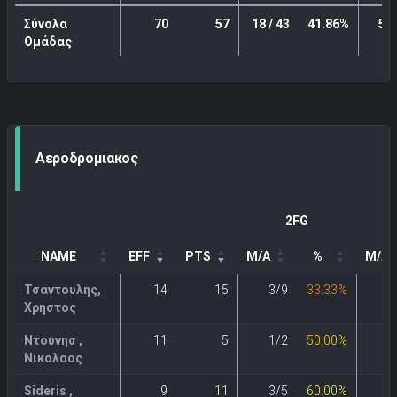
Σύνολα
70
57
18 / 43
41.86%
5 /
Ομάδας
Αεροδρομιακος
2FG
NAME
EFF
PTS
M/A
%
M/A
Τσαντουλης,
14
15
3/9
33.33%
3
Χρηστος
Ντουνησ ,
11
5
1/2
50.00%
1
Νικολαος
Sideris ,
9
11
3/5
60.00%
1