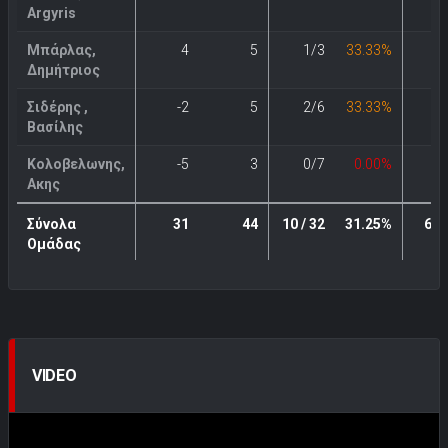
Argyris
Μπάρλας,
4
5
1/3
33.33%
1
Δημήτριος
Σιδέρης ,
-2
5
2/6
33.33%
0
Βασίλης
Κολοβελωνης,
-5
3
0/7
0.00%
0
Ακης
Σύνολα
31
44
10 / 32
31.25%
6 / 
Ομάδας
VIDEO