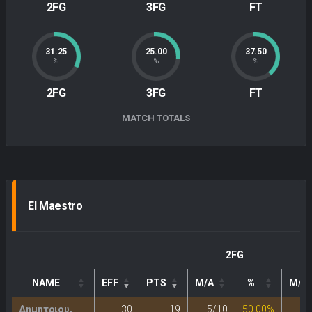
2FG
3FG
FT
31.25
25.00
37.50
%
%
%
2FG
3FG
FT
MATCH TOTALS
El Maestro
2FG
NAME
EFF
PTS
M/A
%
M/A
Δημητριου,
30
19
5/10
50.00%
2