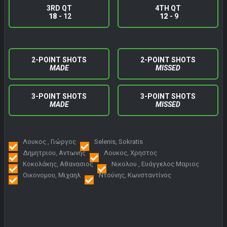
3RD QT
4TH QT
18
- 12
12
- 9
2-POINT SHOTS
2-POINT SHOTS
MADE
MISSED
3-POINT SHOTS
3-POINT SHOTS
MADE
MISSED
Λουκος , Γιώργος
Selenis, Sokratis
Δημητριου, Αντωνης
Λουκος, Χρηστος
Κοκολάκης, Αθανασιος
Νικολου , Ευάγγελος Μαριος
Οικονομου, Μιχαηλ
Ντούνης, Κωνσταντίνος