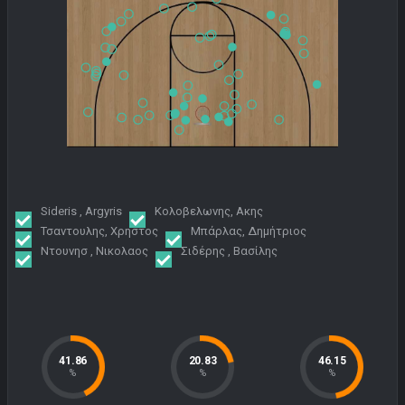
Sideris , Argyris
Κολοβελωνης, Ακης
Τσαντουλης, Χρηστος
Μπάρλας, Δημήτριος
Ντουνησ , Νικολαος
Σιδέρης , Βασίλης
41.86
20.83
46.15
%
%
%