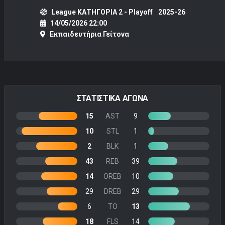
League ΚΑΤΗΓΟΡΙΑ 2 - Playoff
2025-26
14/05/2026 22:00
Εκπαιδευτήρια Γείτονα
ΣΤΑΤΙΣΤΙΚΑ ΑΓΩΝΑ
15
AST
9
10
STL
1
2
BLK
1
43
REB
39
14
OREB
10
29
DREB
29
6
TO
13
18
FLS
14