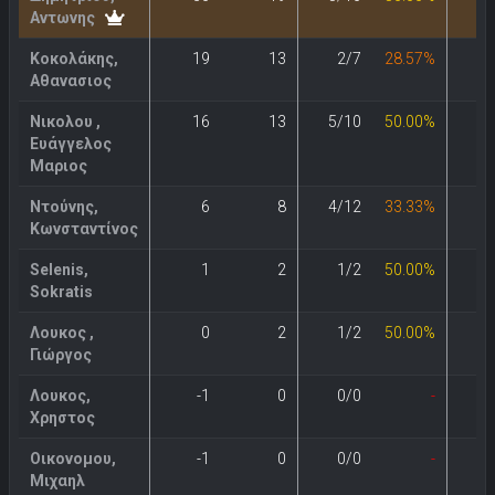
Αντωνης
Κοκολάκης,
19
13
2/7
28.57%
3
Αθανασιος
Νικολου ,
16
13
5/10
50.00%
0
Ευάγγελος
Μαριος
Ντούνης,
6
8
4/12
33.33%
0
Κωνσταντίνος
Selenis,
1
2
1/2
50.00%
0
Sokratis
Λουκος ,
0
2
1/2
50.00%
0
Γιώργος
Λουκος,
-1
0
0/0
-
0
Χρηστος
Οικονομου,
-1
0
0/0
-
0
Μιχαηλ