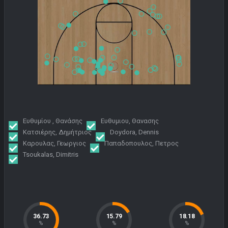
Ευθυμίου , Θανάσης
Ευθυμιου, Θανασης
Κατσιέρης, Δημήτριος
Doydora, Dennis
Καρουλας, Γεωργιος
Παπαδοπουλος, Πετρος
Tsoukalas, Dimitris
36.73
15.79
18.18
%
%
%