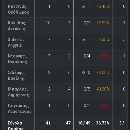
Ρετσινάς ,
11
10
5/11
45.45%
0/0
Θεόδωρος
Κολυδας,
10
7
2/7
28.57%
1/1
Αντώνης
Sideris ,
7
17
6/11
54.55%
1/10
Argyris
Ντουνησ ,
7
3
0/4
0.00%
1/4
Νικολαος
Σιδέρης ,
3
6
3/10
30.00%
0/0
Βασίλης
Μπάρλας,
2
4
2/5
40.00%
0/3
Δημήτριος
Γιογιακας ,
1
0
0/1
0.00%
0/1
Αναστασιος
Σύνολα
41
47
18 / 49
36.73%
3 / 19
Ομάδας