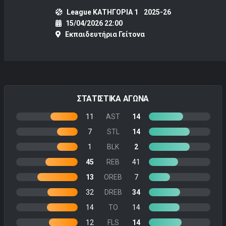
League ΚΑΤΗΓΟΡΙΑ 1
2025-26
15/04/2026 22:00
Εκπαιδευτήρια Γείτονα
ΣΤΑΤΙΣΤΙΚΑ ΑΓΩΝΑ
11
AST
14
7
STL
14
1
BLK
2
45
REB
41
13
OREB
7
32
DREB
34
14
TO
14
12
FLS
14