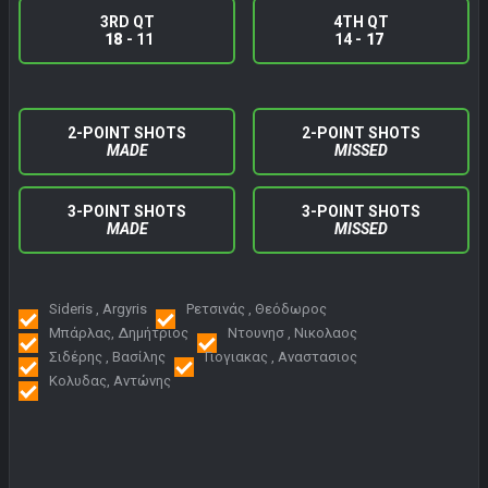
3RD QT
4TH QT
18
- 11
14 -
17
2-POINT SHOTS
2-POINT SHOTS
MADE
MISSED
3-POINT SHOTS
3-POINT SHOTS
MADE
MISSED
Sideris , Argyris
Ρετσινάς , Θεόδωρος
Μπάρλας, Δημήτριος
Ντουνησ , Νικολαος
Σιδέρης , Βασίλης
Γιογιακας , Αναστασιος
Κολυδας, Αντώνης