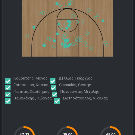
Κουρετσης, Μανος
Δέλλιος, Γεώργιος
Fotopoulos, Kostas
Giannakis, George
Παππάς, Χαρίδημος
Πανουργιάς, Μιχαλης
Γιαμαλάκης , Γιώργος
Σωτηρόπουλος, Νικόλας
47.22
20.00
65.00