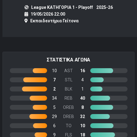
League ΚΑΤΗΓΟΡΙΑ 1 - Playoff
2025-26
19/05/2026 22:00
Εκπαιδευτήρια Γείτονα
ΣΤΑΤΙΣΤΙΚΑ ΑΓΩΝΑ
10
AST
16
7
STL
4
2
BLK
1
34
REB
40
5
OREB
8
29
DREB
32
6
TO
10
9
FLS
18