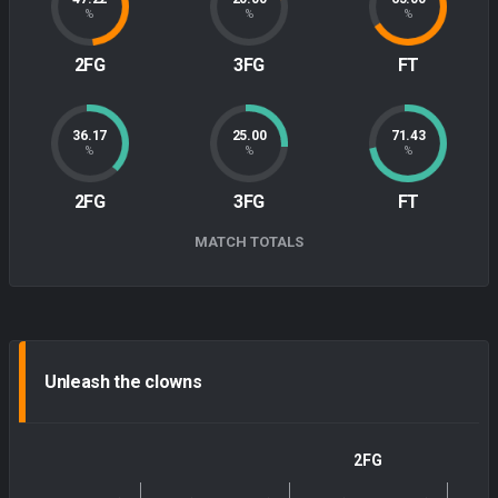
%
%
%
2FG
3FG
FT
36.17
25.00
71.43
%
%
%
2FG
3FG
FT
MATCH TOTALS
Unleash the clowns
2FG