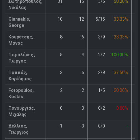
Σωτηρόπουλος,
31
15
3/6
50.00%
Νικόλας
Giannakis,
10
12
5/15
33.33%
George
Κουρετσης,
8
6
3/9
33.33%
Μανος
Γιαμαλάκης ,
5
4
2/2
100.00%
Γιώργος
Παππάς,
3
6
3/8
37.50%
Χαρίδημος
Fotopoulos,
2
2
1/5
20.00%
Kostas
Πανουργιάς,
0
3
0/2
0.00%
Μιχαλης
Δέλλιος,
-1
3
0/0
-
Γεώργιος