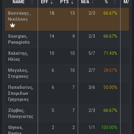
NAME
EFF
PTS
M/A
%
M/A
Βασσάκης ,
18
13
2/3
66.67%
2
Νικόλαος
Sourgias,
14
9
2/3
66.67%
0
Panagiotis
Χαλκίτης,
10
10
5/7
71.43%
0
Ηλίας
Μεγαλος,
6
10
2/7
28.57%
1
Στεφανος
Παπαδατος,
6
7
3/6
50.00%
0
Σπυριδων
Γρηγοριος
Ζέρβας,
5
7
2/3
66.67%
1
Παναγιώτης
Glynos,
2
2
1/1
100.00%
0
Pavlos