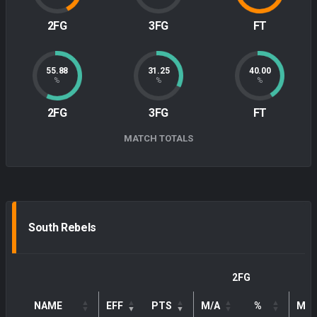
2FG
3FG
FT
55.88
31.25
40.00
%
%
%
2FG
3FG
FT
MATCH TOTALS
South Rebels
2FG
NAME
EFF
PTS
M/A
%
M/A