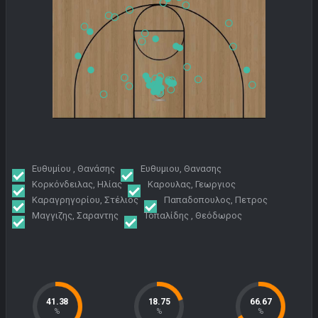
Ευθυμίου , Θανάσης
Ευθυμιου, Θανασης
Κορκόνδειλας, Ηλίας
Καρουλας, Γεωργιος
Καραγρηγορίου, Στέλιος
Παπαδοπουλος, Πετρος
Μαγγιζης, Σαραντης
Τοπαλίδης , Θεόδωρος
41.38
18.75
66.67
%
%
%