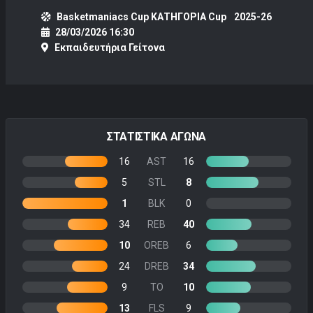
Basketmaniacs Cup ΚΑΤΗΓΟΡΙΑ Cup
2025-26
28/03/2026 16:30
Εκπαιδευτήρια Γείτονα
ΣΤΑΤΙΣΤΙΚΑ ΑΓΩΝΑ
16
AST
16
5
STL
8
1
BLK
0
34
REB
40
10
OREB
6
24
DREB
34
9
TO
10
13
FLS
9