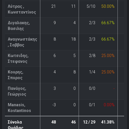
Λύτρας ,
21
11
5/10
50.00%
Κωνσταντίνος
Διγαλακης,
9
4
2/3
66.67%
Βασιλης
Αναγνωστάκης
8
18
2/3
66.67%
4
, Σαββας
Κωτσιδης,
6
5
2/8
25.00%
Στεφανος
Κουρης,
4
8
1/4
25.00%
Σπυρος
Πανάγος,
3
0
0/0
-
Γεώργιος
Manasis,
-3
0
0/1
0.00%
Kostantinos
Σύνολα
48
46
12 / 29
41.38%
6 
Ομάδας