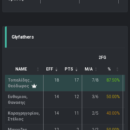
Glyfathers
2FG
NAME
EFF
PTS
M/A
%
M
Τοπαλίδης ,
18
17
7/8
87.50%
Θεόδωρος
Ευθυμιου,
14
12
3/6
50.00%
Θανασης
Καραγρηγορίου,
14
11
2/5
40.00%
Στέλιος
Μαγγιζης,
12
2
1/2
50.00%