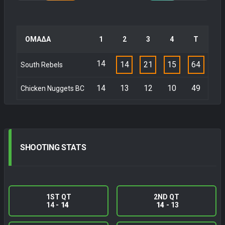
ΟΜΑΔΑ
1
2
3
4
Τ
14
14
21
15
64
South Rebels
14
13
12
10
49
Chicken Nuggets BC
SHOOTING
STATS
1ST QT
2ND QT
14 -
14
14
- 13