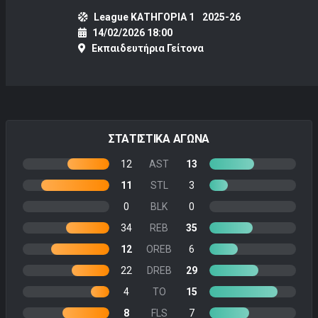
League ΚΑΤΗΓΟΡΙΑ 1
2025-26
14/02/2026 18:00
Εκπαιδευτήρια Γείτονα
ΣΤΑΤΙΣΤΙΚΑ ΑΓΩΝΑ
12
AST
13
11
STL
3
0
BLK
0
34
REB
35
12
OREB
6
22
DREB
29
4
TO
15
8
FLS
7