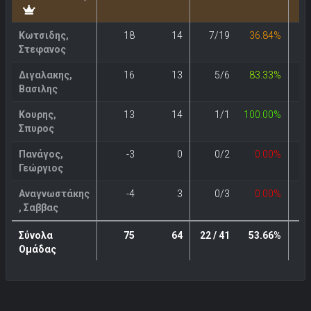
Κωτσιδης,
18
14
7/19
36.84%
Στεφανος
Διγαλακης,
16
13
5/6
83.33%
Βασιλης
Κουρης,
13
14
1/1
100.00%
Σπυρος
Πανάγος,
-3
0
0/2
0.00%
Γεώργιος
Αναγνωστάκης
-4
3
0/3
0.00%
, Σαββας
Σύνολα
75
64
22 / 41
53.66%
6
Ομάδας