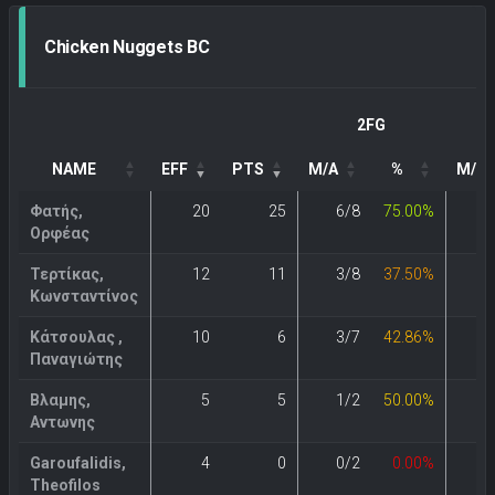
Chicken Nuggets BC
2FG
NAME
EFF
PTS
M/A
%
M/A
Φατής,
20
25
6/8
75.00%
4
Ορφέας
Τερτίκας,
12
11
3/8
37.50%
1
Κωνσταντίνος
Κάτσουλας ,
10
6
3/7
42.86%
0
Παναγιώτης
Βλαμης,
5
5
1/2
50.00%
1
Αντωνης
Garoufalidis,
4
0
0/2
0.00%
0
Theofilos