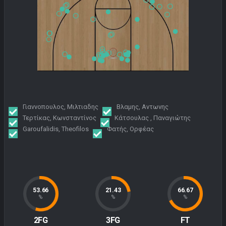
Γιαννοπουλος, Μιλτιαδης
Βλαμης, Αντωνης
Τερτίκας, Κωνσταντίνος
Κάτσουλας , Παναγιώτης
Garoufalidis, Theofilos
Φατής, Ορφέας
53.66
21.43
66.67
%
%
%
2FG
3FG
FT