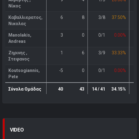
Νίκος
Καβαλλιερατος,
6
8
3/8
37.50%
Νικολας
Manolakis,
3
0
0/1
0.00%
Andreas
Ζηρινης ,
1
6
3/9
33.33%
Στεφανος
Koutsogiannis,
-5
0
0/1
0.00%
Pete
Σύνολα Ομάδας
40
43
14 / 41
34.15%
2
VIDEO