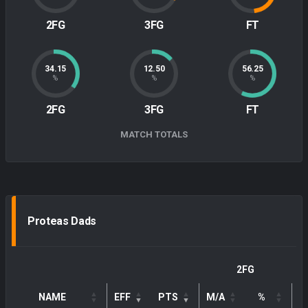
2FG
3FG
FT
34.15
12.50
56.25
%
%
%
2FG
3FG
FT
MATCH TOTALS
Proteas Dads
2FG
NAME
EFF
PTS
M/A
%
M