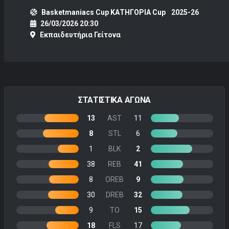
Basketmaniacs Cup ΚΑΤΗΓΟΡΙΑ Cup
2025-26
26/03/2026 20:30
Εκπαιδευτήρια Γείτονα
ΣΤΑΤΙΣΤΙΚΑ ΑΓΩΝΑ
13
AST
11
8
STL
6
1
BLK
2
38
REB
41
8
OREB
9
30
DREB
32
9
TO
15
18
FLS
17