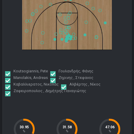
Koutsogiannis, Pete
Γουλανδρής, Φάνης
Manolakis, Andreas
Ζηρινης , Στεφανος
Καβαλλιερατος, Νικολας
Αλβέρτης , Νίκος
Ζαφειροπουλος , Δημήτρης Παναγιώτης
30.95
31.58
47.06
%
%
%