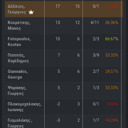
Δέλλιος,
17
15
0/1
0.00%
Γεώργιος
Κουρετσης,
13
12
4/11
36.36%
Μανος
Fotopoulos,
10
6
2/3
66.67%
Kostas
Παππάς,
7
6
3/9
33.33%
Χαρίδημος
Giannakis,
5
6
2/7
28.57%
George
Ψαρακης,
5
2
1/3
33.33%
Γιωργος
Πλακομιχελακης,
-2
3
0/1
0.00%
Ιωαννης
Γιαμαλάκης ,
-3
2
1/7
14.29%
Γιώργος