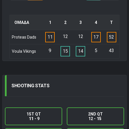
ΟΜΑΔΑ
1
2
3
4
Τ
12
12
11
17
52
Proteas Dads
9
5
43
15
14
Voula Vikings
SHOOTING
STATS
1ST QT
2ND QT
11
- 9
12 -
15