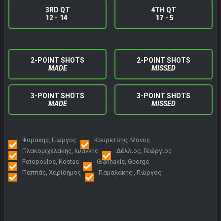
3RD QT
4TH QT
12 -
14
17
- 5
2-POINT SHOTS
2-POINT SHOTS
MADE
MISSED
3-POINT SHOTS
3-POINT SHOTS
MADE
MISSED
Ψαρακης, Γιωργος
Κουρετσης, Μανος
Πλακομιχελακης, Ιωαννης
Δέλλιος, Γεώργιος
Fotopoulos, Kostas
Giannakis, George
Παππάς, Χαρίδημος
Γιαμαλάκης , Γιώργος