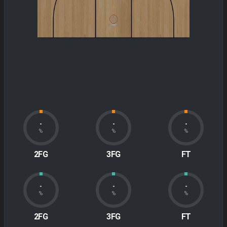
-
-
-
%
%
%
2FG
3FG
FT
-
-
-
%
%
%
2FG
3FG
FT