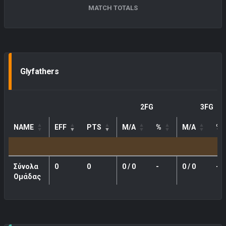
MATCH TOTALS
Glyfathers
2FG
3FG
NAME
EFF
PTS
M/A
%
M/A
%
Σύνολα
0
0
0 / 0
-
0 / 0
-
Ομάδας