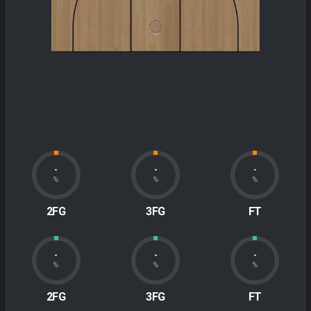
-
-
-
%
%
%
2FG
3FG
FT
-
-
-
%
%
%
2FG
3FG
FT