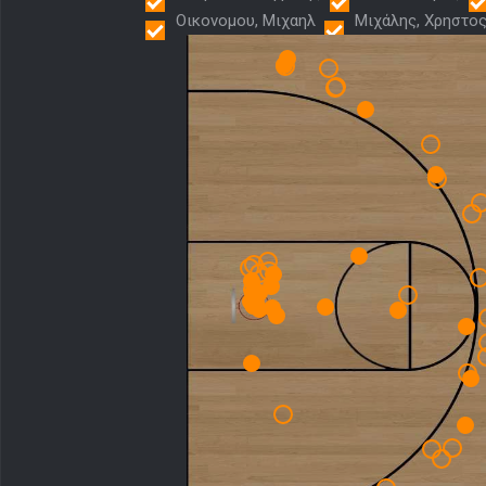
Οικονομου, Μιχαηλ
Μιχάλης, Χρηστο