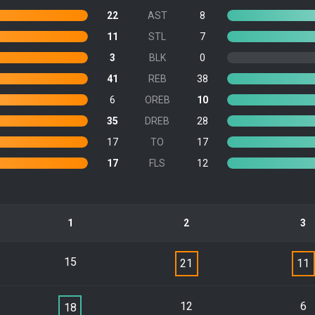
22
AST
8
11
STL
7
3
BLK
0
41
REB
38
6
OREB
10
35
DREB
28
17
TO
17
17
FLS
12
1
2
3
15
21
11
12
6
18