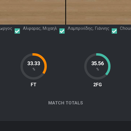
ιωργος
Αλφαρας, Μιχαηλ
Λαμπρινίδης, Γιάννης
Chous
33.33
35.56
%
%
FT
2FG
MATCH TOTALS