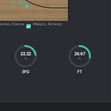
selas, Stavros
Μακρής, Αντώνης
22.22
26.67
%
%
3FG
FT