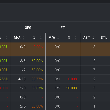
3FG
FT
%
M/A
%
M/A
%
AST
STL
3.33%
0/3
0.00%
0/0
-
3
0.00%
3/5
60.00%
0/0
-
2
0.00%
1/2
50.00%
0/0
-
7
5.56%
4/13
30.77%
0/1
0.00%
2
0.00%
2/3
66.67%
1/2
50.00%
3
-
0/0
-
0/0
-
2
-
2/8
25.00%
0/0
-
1