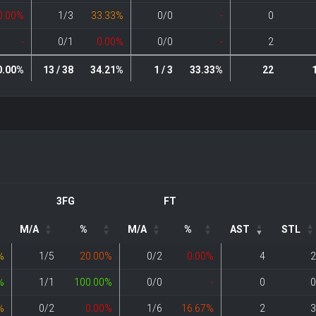
0.00%
1/3
33.33%
0/0
-
0
-
0/1
0.00%
0/0
-
2
0.00%
13 / 38
34.21%
1 / 3
33.33%
22
3FG
FT
M/A
%
M/A
%
AST
STL
%
1/5
20.00%
0/2
0.00%
4
2
%
1/1
100.00%
0/0
-
0
0
%
0/2
0.00%
1/6
16.67%
2
3