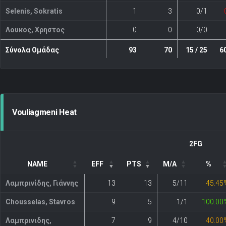
Selenis, Sokratis
1
3
0/1
Λουκος, Χρηστος
0
0
0/0
Σύνολα Ομάδας
93
70
15 / 25
6
Vouliagmeni Heat
2FG
NAME
EFF
PTS
M/A
%
Λαμπρινίδης, Γιάννης
13
13
5/11
45.45
Chousselas, Stavros
9
5
1/1
100.00
Λαμπρινιδης,
7
9
4/10
40.00