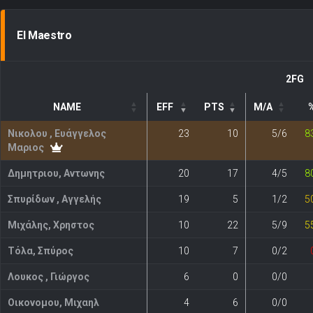
El Maestro
2FG
NAME
EFF
PTS
M/A
Νικολου , Ευάγγελος
23
10
5/6
8
Μαριος
Δημητριου, Αντωνης
20
17
4/5
8
Σπυρίδων , Αγγελής
19
5
1/2
5
Μιχάλης, Χρηστος
10
22
5/9
5
Τόλα, Σπύρος
10
7
0/2
Λουκος , Γιώργος
6
0
0/0
Οικονομου, Μιχαηλ
4
6
0/0