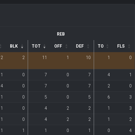
REB
BLK
TOT
OFF
DEF
TO
FLS
2
2
11
1
10
1
0
1
0
7
0
7
4
1
4
0
7
0
7
2
0
1
0
5
0
5
6
3
1
0
4
2
2
1
3
1
0
4
2
2
1
2
1
1
1
0
1
0
4