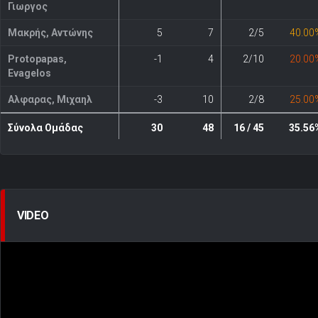
Γιωργος
Μακρής, Αντώνης
5
7
2/5
40.00
Protopapas,
-1
4
2/10
20.00
Evagelos
Αλφαρας, Μιχαηλ
-3
10
2/8
25.00
Σύνολα Ομάδας
30
48
16 / 45
35.56
VIDEO