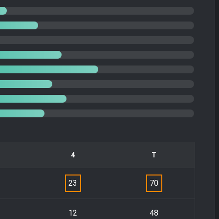
4
Τ
23
70
12
48