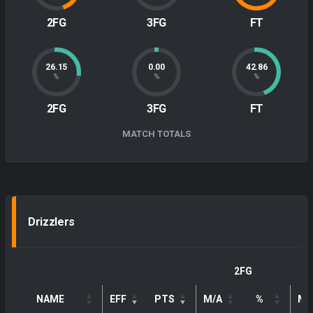
2FG
3FG
FT
26.15
0.00
42.86
%
%
%
2FG
3FG
FT
MATCH TOTALS
Drizzlers
2FG
NAME
EFF
PTS
M/A
%
M/