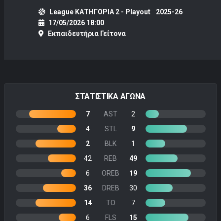
League ΚΑΤΗΓΟΡΙΑ 2 - Playout
2025-26
17/05/2026 18:00
Εκπαιδευτήρια Γείτονα
ΣΤΑΤΙΣΤΙΚΑ ΑΓΩΝΑ
7
AST
2
4
STL
9
2
BLK
1
42
REB
49
6
OREB
19
36
DREB
30
14
TO
7
6
FLS
15