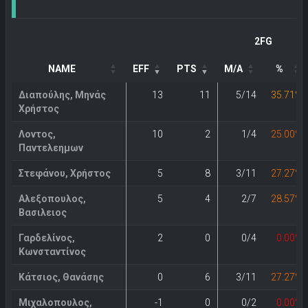
2FG
NAME
EFF
PTS
M/A
%
Διαπούλης, Μηνάς
13
11
5/14
35.71%
Χρήστος
Λοντος,
10
2
1/4
25.00%
Παντελεημων
Στεφάνου, Χρήστος
5
8
3/11
27.27%
Αλεξοπουλος,
5
4
2/7
28.57%
Βασιλειος
Γαρδελίνος,
2
0
0/4
0.00%
Κωνσταντίνος
Κάτσιος, Θανάσης
0
6
3/11
27.27%
Μιχαλοπουλος,
-1
0
0/2
0.00%