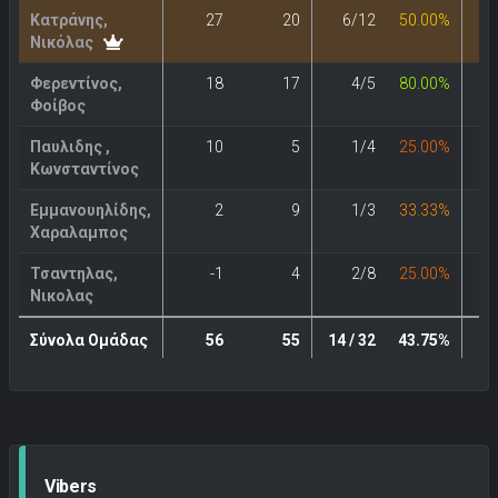
Κατράνης,
27
20
6/12
50.00%
Νικόλας
Φερεντίνος,
18
17
4/5
80.00%
Φοίβος
Παυλιδης ,
10
5
1/4
25.00%
Κωνσταντίνος
Εμμανουηλίδης,
2
9
1/3
33.33%
Χαραλαμπος
Τσαντηλας,
-1
4
2/8
25.00%
Νικολας
Σύνολα Ομάδας
56
55
14 / 32
43.75%
6
Vibers