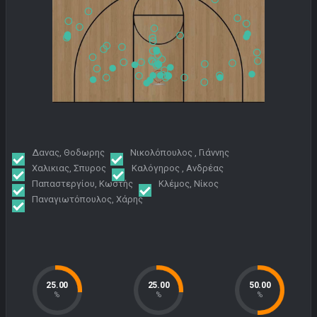
Δανας, Θοδωρης
Νικολόπουλος , Γιάννης
Χαλικιας, Σπυρος
Καλόγηρος , Ανδρέας
Παπαστεργίου, Kωστής
Κλέμος, Νίκος
Παναγιωτόπουλος, Χάρης
25.00
25.00
50.00
%
%
%