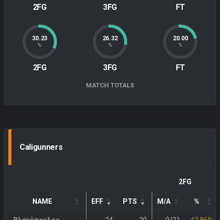
2FG
3FG
FT
30.23
26.32
20.00
%
%
%
2FG
3FG
FT
MATCH TOTALS
Caligunners
2FG
NAME
EFF
PTS
M/A
%
Βλαχόπουλος ,
24
20
9/21
42.86%