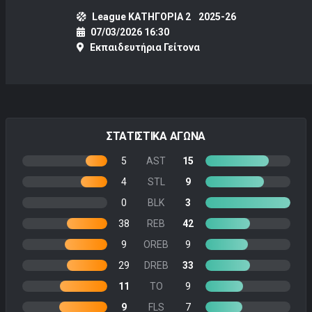
League ΚΑΤΗΓΟΡΙΑ 2
2025-26
07/03/2026 16:30
Εκπαιδευτήρια Γείτονα
ΣΤΑΤΙΣΤΙΚΑ ΑΓΩΝΑ
5
AST
15
4
STL
9
0
BLK
3
38
REB
42
9
OREB
9
29
DREB
33
11
TO
9
9
FLS
7