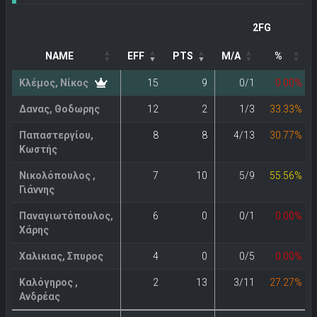
2FG
NAME
EFF
PTS
M/A
%
Κλέμος, Νίκος
15
9
0/1
0.00%
Δανας, Θοδωρης
12
2
1/3
33.33%
Παπαστεργίου,
8
8
4/13
30.77%
Kωστής
Νικολόπουλος ,
7
10
5/9
55.56%
Γιάννης
Παναγιωτόπουλος,
6
0
0/1
0.00%
Χάρης
Χαλικιας, Σπυρος
4
0
0/5
0.00%
Καλόγηρος ,
2
13
3/11
27.27%
Ανδρέας