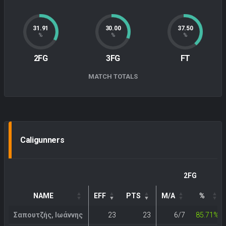
31.91
30.00
37.50
%
%
%
2FG
3FG
FT
MATCH TOTALS
Caligunners
2FG
NAME
EFF
PTS
M/A
%
Σαπουτζής, Ιωάννης
23
23
6/7
85.71%