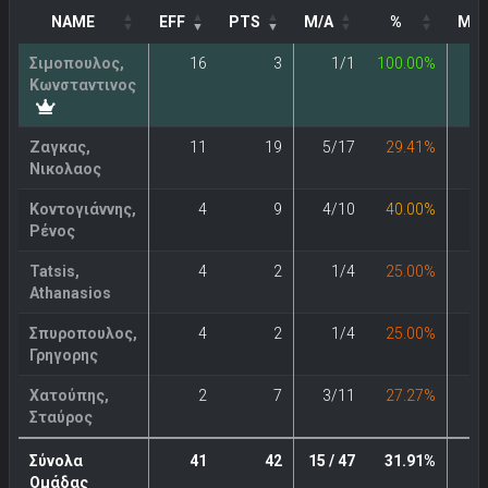
NAME
EFF
PTS
M/A
%
M/A
Σιμοπουλος,
16
3
1/1
100.00%
Κωνσταντινος
Ζαγκας,
11
19
5/17
29.41%
Νικολαος
Κοντογιάννης,
4
9
4/10
40.00%
Ρένος
Tatsis,
4
2
1/4
25.00%
Athanasios
Σπυροπουλος,
4
2
1/4
25.00%
Γρηγορης
Χατούπης,
2
7
3/11
27.27%
Σταύρος
Σύνολα
41
42
15 / 47
31.91%
3 
Ομάδας