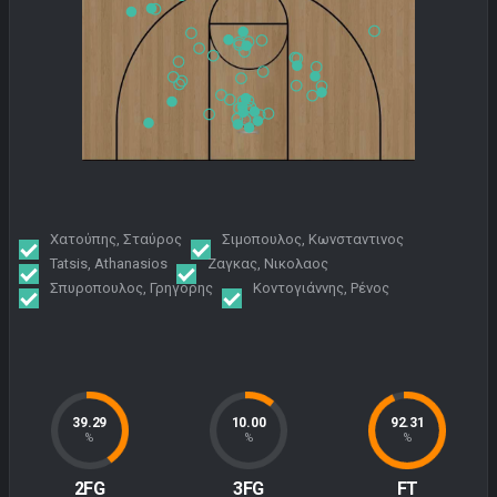
Χατούπης, Σταύρος
Σιμοπουλος, Κωνσταντινος
Tatsis, Athanasios
Ζαγκας, Νικολαος
Σπυροπουλος, Γρηγορης
Κοντογιάννης, Ρένος
39.29
10.00
92.31
%
%
%
2FG
3FG
FT