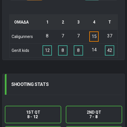
ΟΜΑΔΑ
1
2
3
4
Τ
8
7
7
37
15
Caligunners
14
12
8
8
42
GenX kids
SHOOTING
STATS
1ST QT
2ND QT
8 -
12
7 -
8