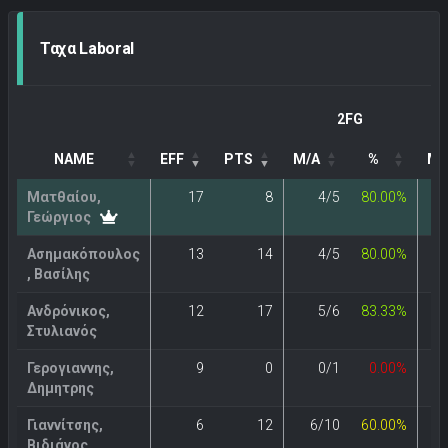
Ταχα Laboral
2FG
NAME
EFF
PTS
M/A
%
M/
Ματθαίου,
17
8
4/5
80.00%
Γεώργιος
Ασημακόπουλος
13
14
4/5
80.00%
, Βασίλης
Ανδρόνικος,
12
17
5/6
83.33%
Στυλιανός
Γερογιαννης,
9
0
0/1
0.00%
Δημητρης
Γιαννίτσης,
6
12
6/10
60.00%
Βιδιάνος