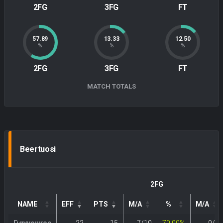
2FG
3FG
FT
57.89
13.33
12.50
%
%
%
2FG
3FG
FT
MATCH TOTALS
Beertuosi
2FG
3
NAME
EFF
PTS
M/A
%
M/A
Γιαννουκος
22
15
7/10
70.00%
0/2