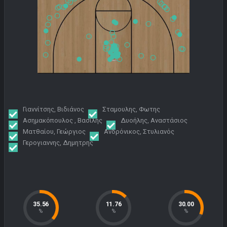
Γιαννίτσης, Βιδιάνος
Σταμουλης, Φωτης
Ασημακόπουλος , Βασίλης
Δυοήλης, Αναστάσιος
Ματθαίου, Γεώργιος
Ανδρόνικος, Στυλιανός
Γερογιαννης, Δημητρης
35.56
11.76
30.00
%
%
%