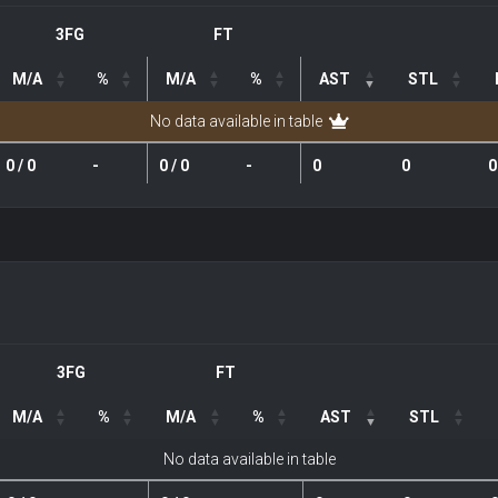
3FG
FT
M/A
%
M/A
%
AST
STL
No data available in table
0 / 0
-
0 / 0
-
0
0
0
3FG
FT
M/A
%
M/A
%
AST
STL
No data available in table