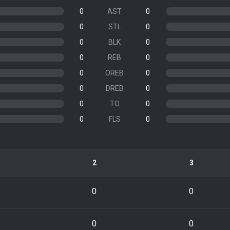
0
AST
0
0
STL
0
0
BLK
0
0
REB
0
0
OREB
0
0
DREB
0
0
TO
0
0
FLS
0
2
3
0
0
0
0