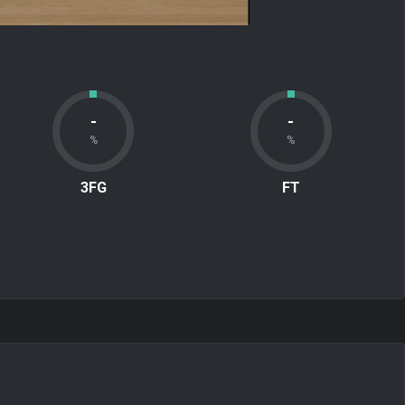
-
-
%
%
3FG
FT