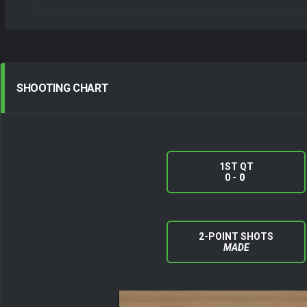
SHOOTING
CHART
1ST QT
0 -
0
2-POINT SHOTS
MADE