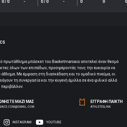
0 / 0
-
0 / 0
-
0
0
CS
κό πρωτάθλημα μπάσκετ του Basketmaniacs αποτελεί έναν θεσμό
ίκτες όλων των επιπέδων, προσφέροντάς τους την ευκαιρία να
 άθλημα. Με έμφαση στη διασκέδαση και το ομαδικό πνεύμα, οι
άγουν τη συνεργασία και την ευγενή άμιλλα σε ένα φιλικό αλλά
 περιβάλλον.
ΩΝΗΣΤΕ ΜΑΖΙ ΜΑΣ
ΕΓΓΡΑΦΗ ΠΑΙΚΤΗ
NIACS.COM@GMAIL.COM
ΑTHLETESLINK
INSTAGRAM
YOUTUBE