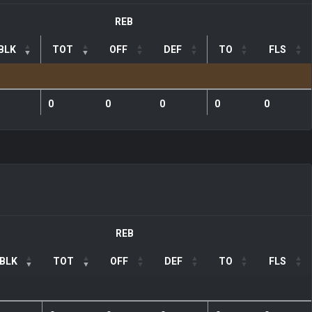
REB
BLK
TOT
OFF
DEF
TO
FLS
0
0
0
0
0
REB
BLK
TOT
OFF
DEF
TO
FLS