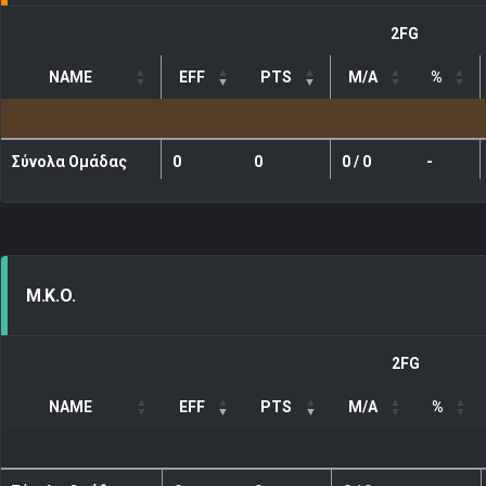
2FG
NAME
EFF
PTS
M/A
%
Σύνολα Ομάδας
0
0
0 / 0
-
Μ.Κ.Ο.
2FG
NAME
EFF
PTS
M/A
%