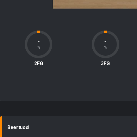
-
-
%
%
2FG
3FG
Beertuosi