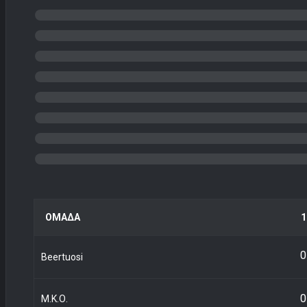
ΟΜΑΔΑ
1
0
Beertuosi
0
Μ.Κ.Ο.