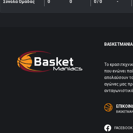
Σύνολα Ομάδας
0
0
0 / 0
-
BASKETMANIA
Το ερασιτεχνι
που ενώνει πα
απολαύσουν το
αγώνες μας προ
ανταγωνιστικό
ΕΠΙΚΟΙΝ
BASKETMA
FACEBOOK