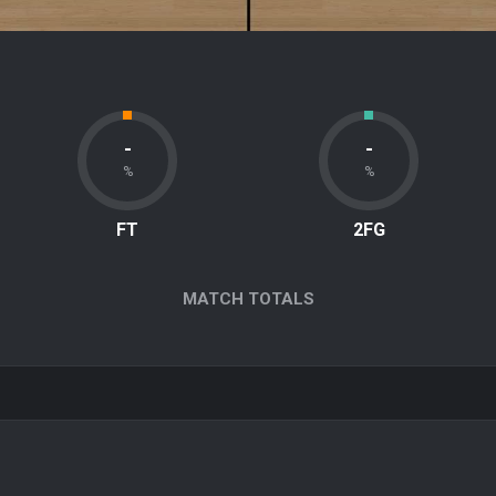
-
-
%
%
FT
2FG
MATCH TOTALS