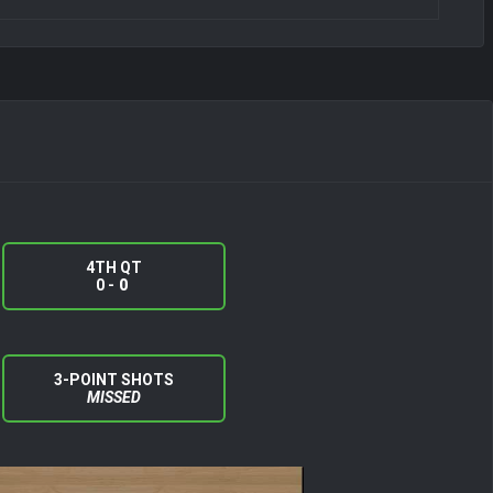
4TH QT
0 -
0
3-POINT SHOTS
MISSED