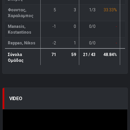
Φουντας,
5
3
1/3
33.33%
Χαραλαμπος
Manasis,
-1
0
0/0
-
Kostantinos
Reppas, Nikos
-2
1
0/0
-
Σύνολα
71
59
21 / 43
48.84%
3 
Ομάδας
VIDEO