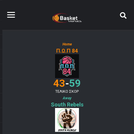
Home
Π.Ω.Π 84
-
43
59
ΤΕΛΙΚΟ ΣΚΟΡ
Away
South Rebels