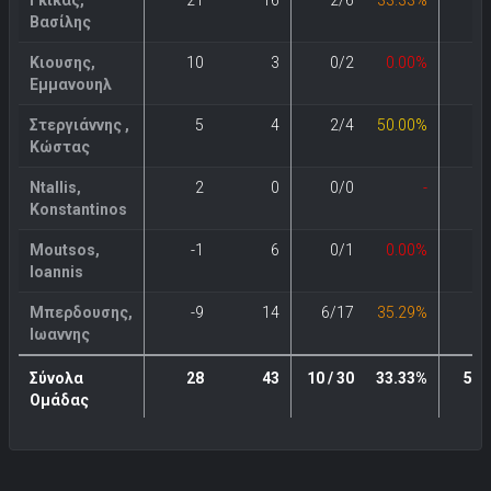
Βασίλης
Κιουσης,
10
3
0/2
0.00%
1
Εμμανουηλ
Στεργιάννης ,
5
4
2/4
50.00%
0
Κώστας
Ntallis,
2
0
0/0
-
0
Konstantinos
Moutsos,
-1
6
0/1
0.00%
1
Ioannis
Μπερδουσης,
-9
14
6/17
35.29%
0
Ιωαννης
Σύνολα
28
43
10 / 30
33.33%
5 / 
Ομάδας