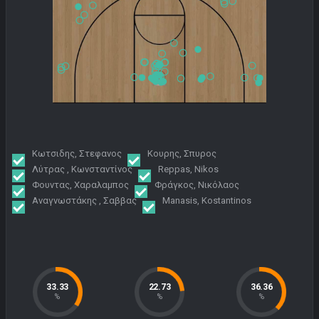
Κωτσιδης, Στεφανος
Κουρης, Σπυρος
Λύτρας , Κωνσταντίνος
Reppas, Nikos
Φουντας, Χαραλαμπος
Φράγκος, Νικόλαος
Αναγνωστάκης , Σαββας
Manasis, Kostantinos
33.33
22.73
36.36
%
%
%