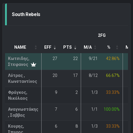
South Rebels
2FG
NAME
EFF
PTS
M/A
%
M/
Κωτσιδης,
27
22
9/21
42.86%
Στεφανος
Λύτρας ,
20
17
8/12
66.67%
Κωνσταντίνος
Φράγκος,
9
2
1/3
33.33%
Νικόλαος
Αναγνωστάκης
7
6
1/1
100.00%
, Σαββας
Κουρης,
6
8
1/3
33.33%
Σπυρος