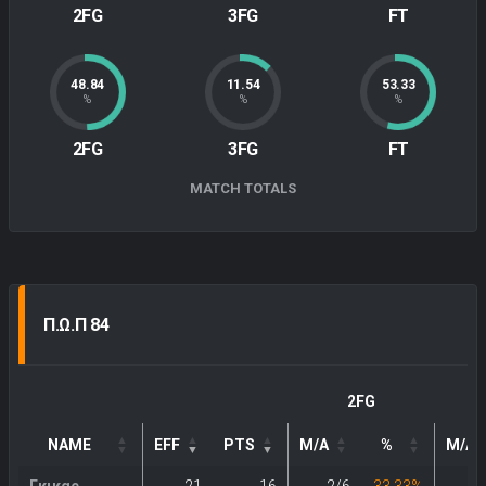
2FG
3FG
FT
48.84
11.54
53.33
%
%
%
2FG
3FG
FT
MATCH TOTALS
Π.Ω.Π 84
2FG
NAME
EFF
PTS
M/A
%
M/A
Γκικας,
21
16
2/6
33.33%
3