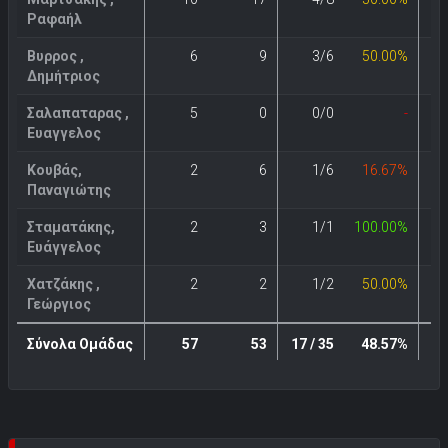
Ραφαήλ
Βυρρος ,
6
9
3/6
50.00%
Δημήτριος
Σαλαπαταρας ,
5
0
0/0
-
Ευαγγελος
Κουβάς,
2
6
1/6
16.67%
Παναγιώτης
Σταματάκης,
2
3
1/1
100.00%
Ευάγγελος
Χατζάκης ,
2
2
1/2
50.00%
Γεώργιος
Σύνολα Ομάδας
57
53
17 / 35
48.57%
4