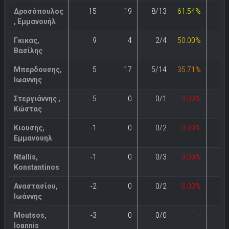
Δροσόπουλος
15
19
8/13
61.54%
0
, Εμμανουήλ
Γκικας,
9
4
2/4
50.00%
0
Βασίλης
Μπερδουσης,
5
17
5/14
35.71%
1
Ιωαννης
Στεργιάννης ,
5
0
0/1
0.00%
0
Κώστας
Κιουσης,
-1
0
0/2
0.00%
0
Εμμανουηλ
Ntallis,
-1
0
0/3
0.00%
0
Konstantinos
Αναστασίου,
-2
0
0/2
0.00%
0
Ιωάννης
Moutsos,
-3
0
0/0
-
0
Ioannis