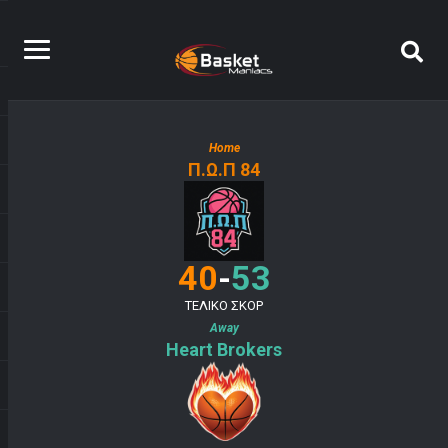
Home
Π.Ω.Π 84
-
40
53
ΤΕΛΙΚΟ ΣΚΟΡ
Away
Heart Brokers