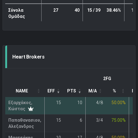
Σύνολα
27
40
15 / 39
38.46%
1 /
Ομάδας
Heart Brokers
2FG
NAME
EFF
PTS
M/A
%
M/
Εξαρχάκος,
15
10
4/8
50.00%
Κώστας
Παπαθανασιου,
15
6
3/4
75.00%
Αλεξανδρος
Μαρτσάκης ,
10
17
4/8
50.00%