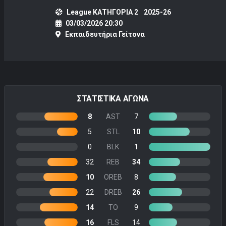
League ΚΑΤΗΓΟΡΙΑ 2
2025-26
03/03/2026 20:30
Εκπαιδευτήρια Γείτονα
ΣΤΑΤΙΣΤΙΚΑ ΑΓΩΝΑ
8
AST
7
5
STL
10
0
BLK
1
32
REB
34
10
OREB
8
22
DREB
26
14
TO
9
16
FLS
14