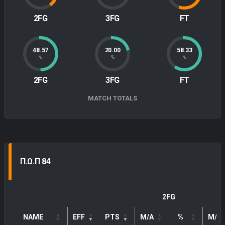
2FG
3FG
FT
48.57
20.00
58.33
%
%
%
2FG
3FG
FT
MATCH TOTALS
Π.Ω.Π 84
2FG
NAME
EFF
PTS
M/A
%
M/A