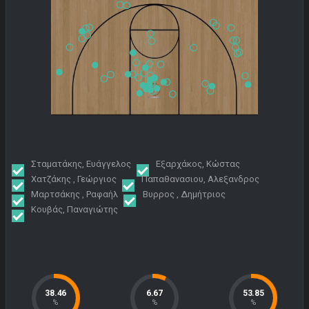
Σταματάκης, Ευάγγελος
Εξαρχάκος, Κώστας
Χατζάκης , Γεώργιος
Παπαθανασιου, Αλεξανδρος
Μαρτσάκης , Ραφαήλ
Βυρρος , Δημήτριος
Κουβάς, Παναγιώτης
38.46
6.67
53.85
%
%
%