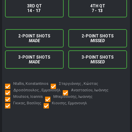
3RD QT
4TH QT
14 -
17
7 -
13
2-POINT SHOTS
2-POINT SHOTS
MADE
MISSED
3-POINT SHOTS
3-POINT SHOTS
MADE
MISSED
Ntallis, Konstantinos
Στεργιάννης , Κώστας
Δροσόπουλος , Εμμανουήλ
Αναστασίου, Ιωάννης
Moutsos, Ioannis
Μπερδουσης, Ιωαννης
Γκικας, Βασίλης
Κιουσης, Εμμανουηλ