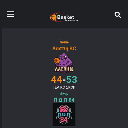
Home
Λασπη BC
-
44
53
ΤΕΛΙΚΟ ΣΚΟΡ
Away
Π.Ω.Π 84