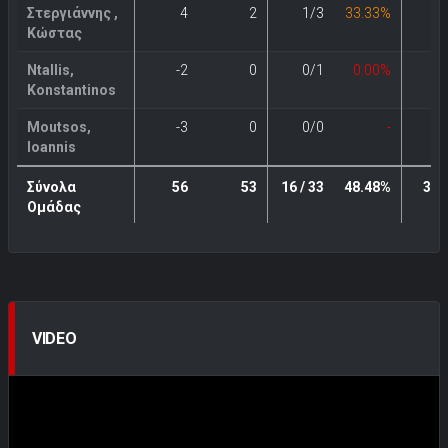
Στεργιάννης ,
4
2
1/3
33.33%
0
Κώστας
Ntallis,
-2
0
0/1
0.00%
0
Konstantinos
Moutsos,
-3
0
0/0
-
0
Ioannis
Σύνολα
56
53
16 / 33
48.48%
3 / 
Ομάδας
VIDEO