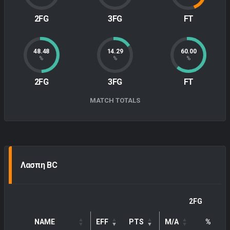
2FG
3FG
FT
48.48
14.29
60.00
%
%
%
2FG
3FG
FT
MATCH TOTALS
Λασπη BC
2FG
NAME
EFF
PTS
M/A
%