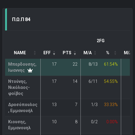
Π.Ω.Π 84
2FG
NAME
EFF
PTS
M/A
%
M/A
Μπερδουσης,
17
22
8/13
61.54%
0
Ιωαννης
Ντούνης,
17
14
6/11
54.55%
0
Νικόλαος-
φοίβος
Δροσόπουλος
13
7
1/3
33.33%
1
, Εμμανουήλ
Κιουσης,
10
8
0/2
0.00%
2
Εμμανουηλ