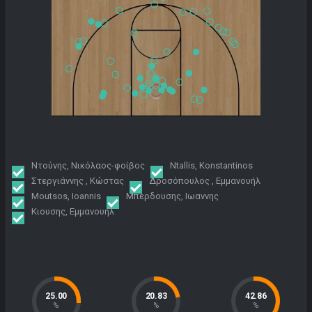
Ντούνης, Νικόλαος-φοίβος
Ntallis, Konstantinos
Στεργιάννης , Κώστας
Δροσόπουλος , Εμμανουήλ
Moutsos, Ioannis
Μπερδουσης, Ιωαννης
Κιουσης, Εμμανουηλ
25.00
20.83
42.86
%
%
%