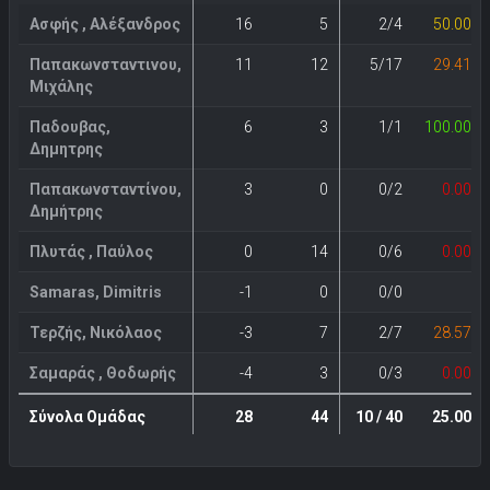
Ασφής , Αλέξανδρος
16
5
2/4
50.00%
Παπακωνσταντινου,
11
12
5/17
29.41%
Μιχάλης
Παδουβας,
6
3
1/1
100.00%
Δημητρης
Παπακωνσταντίνου,
3
0
0/2
0.00%
Δημήτρης
Πλυτάς , Παύλος
0
14
0/6
0.00%
Samaras, Dimitris
-1
0
0/0
-
Τερζής, Νικόλαος
-3
7
2/7
28.57%
Σαμαράς , Θοδωρής
-4
3
0/3
0.00%
Σύνολα Ομάδας
28
44
10 / 40
25.00%