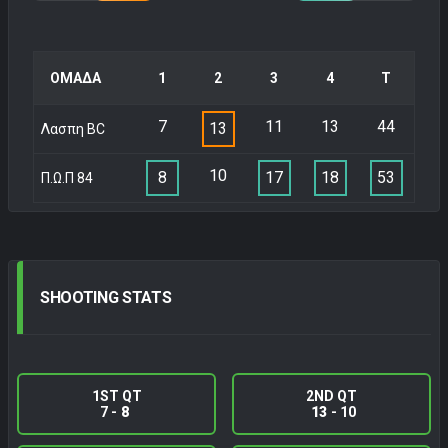
ΟΜΑΔΑ
1
2
3
4
Τ
7
11
13
44
13
Λασπη BC
10
8
17
18
53
Π.Ω.Π 84
SHOOTING
STATS
1ST QT
2ND QT
7 -
8
13
- 10