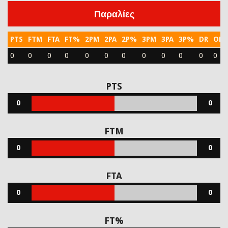
Παραλίες
PTS
FTM
FTA
FT%
2PM
2PA
2P%
3PM
3PA
3P%
DR
OR
0
0
0
0
0
0
0
0
0
0
0
0
PTS
0
0
FTM
0
0
FTA
0
0
FT%