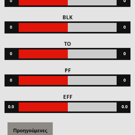
0
0
BLK
0
0
TO
0
0
PF
0
0
EFF
0.0
0.0
Προηγούμενες