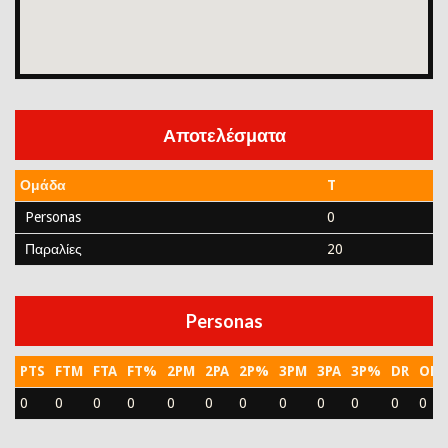
Αποτελέσματα
Ομάδα
T
Personas
0
Παραλίες
20
Personas
PTS
FTM
FTA
FT%
2PM
2PA
2P%
3PM
3PA
3P%
DR
OR
0
0
0
0
0
0
0
0
0
0
0
0